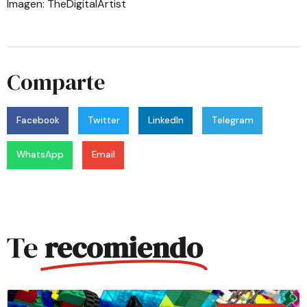
Imagen:
TheDigitalArtist
Comparte
Facebook
Twitter
LinkedIn
Telegram
WhatsApp
Email
Te
recomiendo