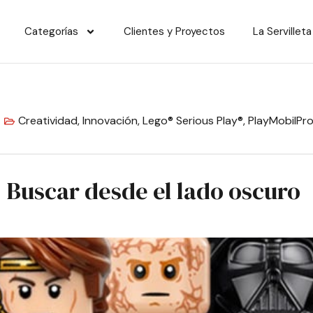
Categorías
Clientes y Proyectos
La Servilleta
Creatividad
,
Innovación
,
Lego® Serious Play®
,
PlayMobilPr
 Buscar desde el lado oscuro