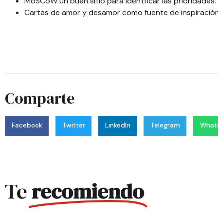
MoSCoW un buen sitio para identficar las prioridades.
Cartas de amor y desamor como fuente de inspiración 
Comparte
Facebook
Twitter
LinkedIn
Telegram
What
Te
recomiendo