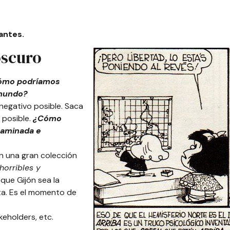
antes.
 oscuro
ómo podríamos
 mundo?
negativo posible. Saca
 posible.
¿Cómo
taminada e
on una gran colección
horribles y
que Gijón sea la
ta. Es el momento de
eholders, etc.