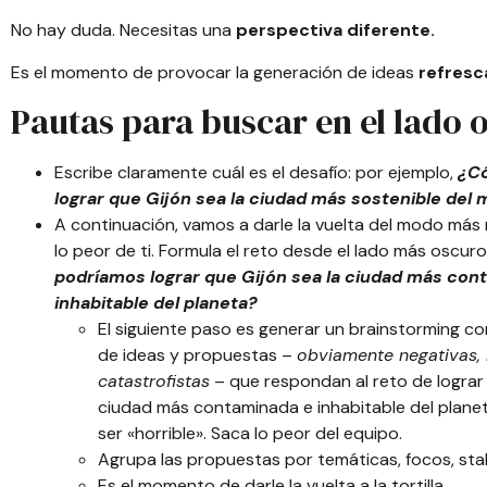
No hay duda. Necesitas una
perspectiva diferente.
Es el momento de provocar la generación de ideas
refresc
Pautas para buscar en el lado
Escribe claramente cuál es el desafío: por ejemplo,
¿C
lograr que Gijón sea la ciudad más sostenible del
A continuación, vamos a darle la vuelta del modo más 
lo peor de ti. Formula el reto desde el lado más oscuro
podríamos lograr que Gijón sea la ciudad más con
inhabitable del planeta?
El siguiente paso es generar un brainstorming c
de ideas y propuestas –
obviamente negativas, 
catastrofistas
– que respondan al reto de lograr 
ciudad más contaminada e inhabitable del plane
ser «horrible». Saca lo peor del equipo.
Agrupa las propuestas por temáticas, focos, stak
Es el momento de darle la vuelta a la tortilla.