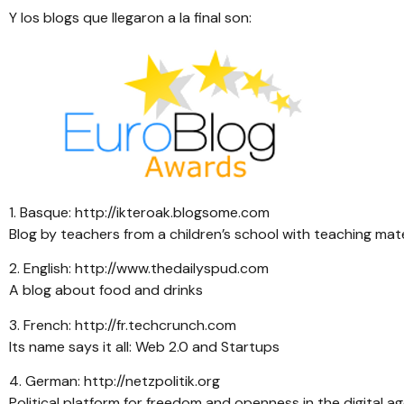
Y los blogs que llegaron a la final son:
1. Basque:
http://ikteroak.blogsome.com
Blog by teachers from a children’s school with teaching mate
2. English:
http://www.thedailyspud.com
A blog about food and drinks
3. French:
http://fr.techcrunch.com
Its name says it all: Web 2.0 and Startups
4. German:
http://netzpolitik.org
Political platform for freedom and openness in the digital a