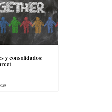
es y consolidados:
arcet
2025