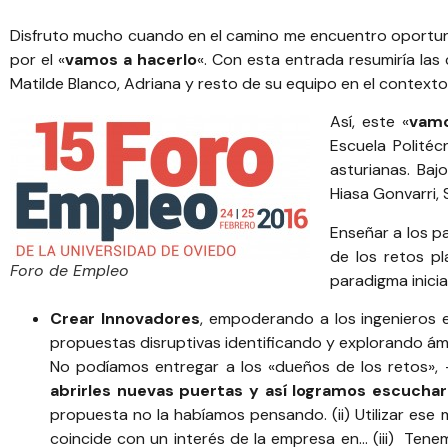
Disfruto mucho cuando en el camino me encuentro oportunida
por el «
vamos a hacerlo
«. Con esta entrada resumiría las
Matilde Blanco, Adriana y resto de su equipo en el contexto
Así, este «
vamo
Escuela Politéc
asturianas. Baj
Hiasa Gonvarri
,
Enseñar a los p
de los retos pl
Foro de Empleo
paradigma inicia
Crear Innovadores
, empoderando a los ingenieros 
propuestas disruptivas identificando y explorando ám
No podíamos entregar a los «dueños de los retos», 
abrirles nuevas puertas y así logramos escucha
propuesta no la habíamos pensando. (ii) Utilizar ese
coincide con un interés de la empresa en… (iii) Tene