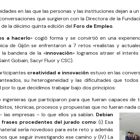
des en las que las personas y las instituciones dejan a un 
 conversaciones que surgieron con la Directora de la
Fundaci
 de la décimo quinta edición del
Foro de Empleo
.
s a hacerlo
» cogió forma y se convirtió en una experien
nica de Gijón
se enfrentaron a 7 retos «realistas y actua
o la bandera de la «
innovación
» logramos atraer el interé
Saint Gobain
,
Sacyr Fluor
y
CSC
).
articipantes
creatividad e innovación
estuvo en las conversa
anteados, su heterogeneidad y las dificultades que todos 
l por lo que decidimos trabajar bajo dos principios:
e ingenieras que participaron para que fueran capaces de 
bitos, técnicas, procesos y propuestas que no fueran nada o
– las empresas – lo que ellos ya sabían.
Debian
r frases procedentes del jurado como
: (i) Esa
 material sería novedoso para este reto y además
mos que seguir investigando ese camino y (IV) La