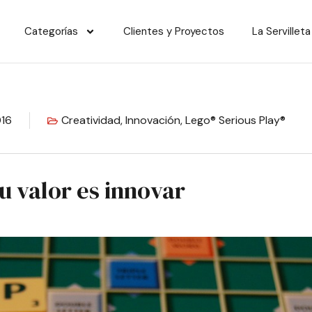
Categorías
Clientes y Proyectos
La Servilleta
016
Creatividad
,
Innovación
,
Lego® Serious Play®
u valor es innovar