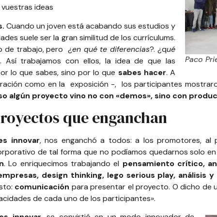
 vuestras ideas
s.
Cuando un joven está acabando sus estudios y
es suele ser la gran similitud de los currículums.
do de trabajo, pero ¿
en qué te diferencias
?. ¿q
ué
Paco Pri
. Así trabajamos con ellos, la idea de que las
por lo que sabes, sino por lo que
sabes hacer
. A
ración como en la exposición -, los participantes mostrar
uso algún proyecto vino no con «demos», sino con produc
proyectos que enganchan
es innovar
, nos enganchó a todos: a los promotores, al 
orporativo
de tal forma que no podíamos quedarnos solo e
n
. Lo enriquecimos trabajando el
pensamiento crítico, aná
 empresas, design thinking, lego serious play, análisis y
sto:
comunicación
para presentar el proyecto. O dicho de 
acidades de cada uno de los participantes».
es innovar
, se convirtió en un modo innovador de