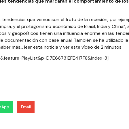
ipales tendencias que marcarán el comportamiento de lo
endencias que vemos son el fruto de la recesión, por ejempl
pra, y el protagonismo económico de Brasil, India y China”, a
cos y geopolíticos tienen una influencia enorme en las tendenc
jo de documentación con base anual. También se ha utilizado 
 saber más…
leer esta noticia
y ver este vídeo de 2 minutos
&feature=PlayList&p=D7E66731EFE417F8&index=3]
sApp
Email