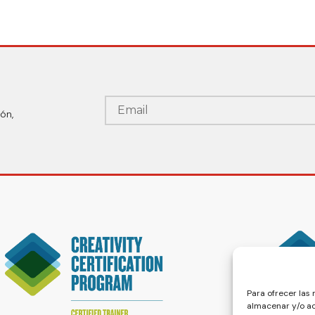
ón,
Para ofrecer las
almacenar y/o ac