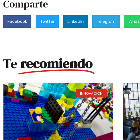
Comparte
Facebook
Twitter
LinkedIn
Telegram
What
Te
recomiendo
INNOVACIÓN