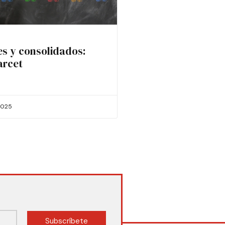
es y consolidados:
arcet
2025
Subscríbete