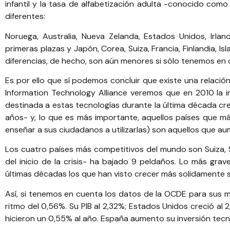
infantil y la tasa de alfabetización adulta -conocido com
diferentes:
Noruega, Australia, Nueva Zelanda, Estados Unidos, Irlan
primeras plazas y Japón, Corea, Suiza, Francia, Finlandia, Is
diferencias, de hecho, son aún menores si sólo tenemos en c
Es por ello que sí podemos concluir que existe una relació
Information Technology Alliance
veremos que en 2010 la inv
destinada a estas tecnologías durante la última década crec
años- y, lo que es más importante, aquellos países que 
enseñar a sus ciudadanos a utilizarlas) son aquellos que a
Los cuatro países más competitivos del mundo son Suiza,
del inicio de la crisis- ha bajado 9 peldaños. Lo más gra
últimas décadas los que han visto crecer más solidamente s
Así, si tenemos en cuenta los datos de la OCDE para sus m
ritmo del 0,56%. Su PIB al 2,32%; Estados Unidos creció al 
hicieron un 0,55% al año. España aumento su inversión tecno