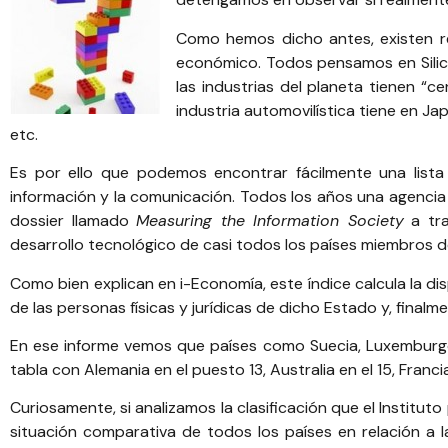
Como hemos dicho antes, existen r
económico. Todos pensamos en
Sili
las industrias del planeta tienen “ce
industria automovilística tiene en J
etc.
Es por ello que podemos encontrar fácilmente una lista
información y la comunicación. Todos los años una agencia
dossier llamado
Measuring the Information Society
a tra
desarrollo tecnológico de casi todos los países miembros d
Como bien explican en i-Economía, este índice calcula la di
de las personas físicas y jurídicas de dicho Estado y, finalm
En ese informe vemos que países como Suecia, Luxemburgo, 
tabla con Alemania en el puesto 13, Australia en el 15, Francia
Curiosamente, si analizamos la clasificación que el Institu
situación comparativa de todos los países en relación a l