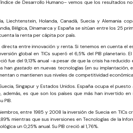
o
Índice de Desarrollo Humano
– vemos que los resultados n
da, Liechtenstein, Holanda, Canadá, Suecia y Alemania cop
landia, Bélgica, Dinamarca y España se sitúan entre los 25 pri
uenta la renta per cápita por país.
n directa entre innovación y renta. Si tenemos en cuenta el 
ersión global en TICs superó el 6,5% del PIB planetario. El
ió fue del 9,13% anual -a pesar de que la crisis ha reducido 
más han
gastado
en nuevas tecnologías (en su implantación, e
umentan o mantienen sus niveles de competitividad económica
 Suecia, Singapur y Estados Unidos. España ocupa el puesto
ve, además, es que son los países que más han invertido en
u PIB.
iembros, entre 1985 y 2008 la inversión de Suecia en TICs cr
2,89% mientras que sus inversiones en Tecnologías de la Info
lógica un 0,25% anual. Su PIB creció al 1,76%.