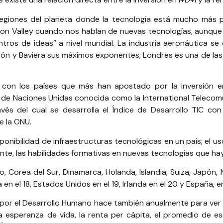
egiones del planeta donde la tecnología está mucho más 
con Valley
cuando nos hablan de nuevas tecnologías, aunqu
ntros de ideas” a nivel mundial. La industria aeronáutica se 
apón y Baviera sus máximos exponentes; Londres es una de las 
 con los países que más han apostado por la inversión e
 de Naciones Unidas conocida como la International Telecomu
vés del cual se desarrolla el Índice de Desarrollo TIC c
e la ONU.
sponibilidad de infraestructuras tecnológicas en un país; el u
ente, las habilidades formativas en nuevas tecnologías que hay
Corea del Sur, Dinamarca, Holanda, Islandia, Suiza, Japón, N
 en el 18, Estados Unidos en el 19, Irlanda en el 20 y España, e
to por el Desarrollo Humano hace también anualmente para ver 
a esperanza de vida, la renta per cápita, el promedio de es