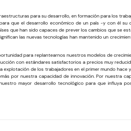
raestructuras para su desarrollo, en formación para los trab
ara que el desarrollo económico de un país -y con él su d
países que han sido capaces de prever los cambios que se es
gnifican las nuevas tecnologías han mantenido un crecimient
portunidad para replantearnos nuestros modelos de crecimie
ducción con estándares satisfactorios a precios muy reduci
la explotación de los trabajadores en el primer mundo hace 
emás por nuestra capacidad de innovación. Por nuestra ca
 nuestro mayor desarrollo tecnológico para que influya p