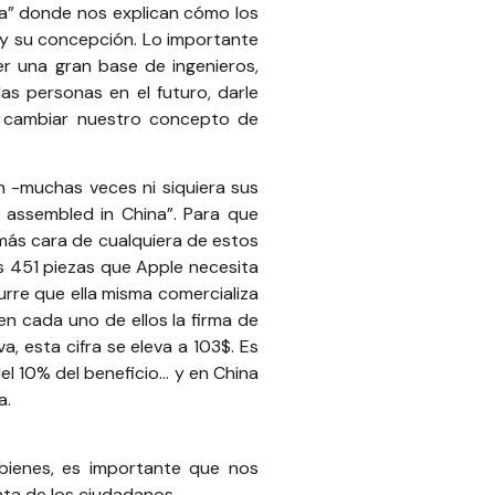
a
” donde nos explican cómo los
 y su concepción. Lo importante
er una gran base de ingenieros,
as personas en el futuro, darle
de cambiar nuestro concepto de
n -muchas veces ni siquiera sus
, assembled in China”. Para que
 más cara de cualquiera de estos
as 451 piezas que Apple necesita
urre que ella misma comercializa
en cada uno de ellos la firma de
, esta cifra se eleva a 103$. Es
el 10% del beneficio… y en China
a.
bienes, es importante que nos
nta de los ciudadanos.