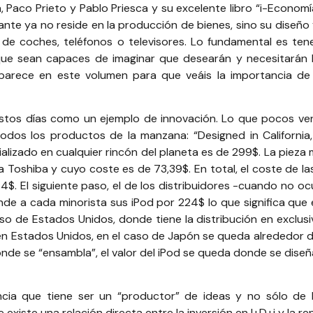
 Paco Prieto y Pablo Priesca y su excelente libro “
i-Economí
te ya no reside en la producción de bienes, sino su diseño
de coches, teléfonos o televisores. Lo fundamental es ten
 que sean capaces de imaginar que desearán y necesitarán l
e aparece en este volumen para que veáis la importancia 
 estos días como un ejemplo de innovación. Lo que pocos ve
odos los productos de la manzana: “Designed in California
alizado en cualquier rincón del planeta es de 299$. La pieza
ca Toshiba y cuyo coste es de 73,39$. En total, el coste de l
. El siguiente paso, el de los distribuidores -cuando no oc
de a cada minorista sus iPod por 224$ lo que significa que 
o de Estados Unidos, donde tiene la distribución en exclusiva
 en Estados Unidos, en el caso de Japón se queda alrededor d
onde se “ensambla”, el valor del iPod se queda donde se diseñ
cia que tiene ser un “productor” de ideas y no sólo de 
xiste una relación directa entre la inversión en I+D+i y la re