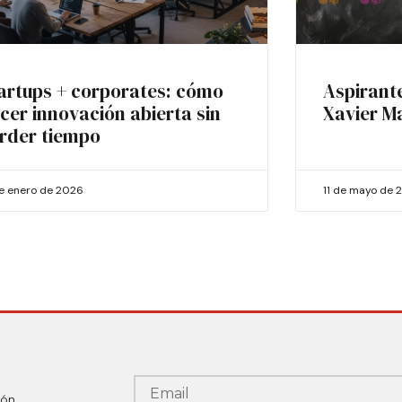
artups + corporates: cómo
Aspirant
cer innovación abierta sin
Xavier M
rder tiempo
de enero de 2026
11 de mayo de 
ón,