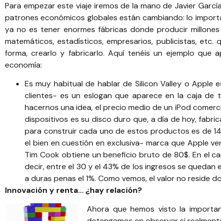
Para empezar este viaje iremos de la mano de Javier García,
patrones económicos globales están cambiando: lo importan
ya no es tener enormes fábricas donde producir millones 
matemáticos, estadísticos, empresarios, publicistas, etc.
forma, crearlo y fabricarlo. Aquí tenéis un ejemplo qu
economía:
Es muy habitual de hablar de Silicon Valley o Apple
clientes- es un eslogan que aparece en la caja de t
hacernos una idea, el precio medio de un iPod comerci
dispositivos es su disco duro que, a día de hoy, fabri
para construir cada uno de estos productos es de 144$
el bien en cuestión en exclusiva- marca que Apple ven
Tim Cook obtiene un beneficio bruto de 80$. En el cas
decir, entre el 30 y el 43% de los ingresos se quedan
a duras penas el 1%. Como vemos, el valor no reside d
Innovación y renta… ¿hay relación?
Ahora que hemos visto la importan
detengamos en observar si realmente e