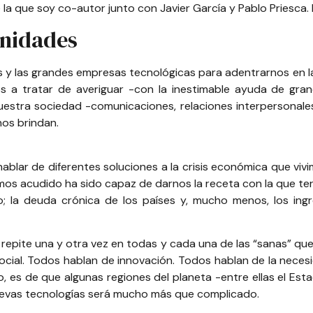
 la que soy co-autor junto con
Javier García
y
Pablo Priesca
.
unidades
s y las grandes empresas tecnológicas para adentrarnos en 
s a tratar de averiguar -con la inestimable ayuda de gra
estra sociedad -comunicaciones, relaciones interpersonales
nos brindan.
lar de diferentes soluciones a la crisis económica que vivim
mos acudido ha sido capaz de darnos la receta con la que term
o; la deuda crónica de los países y, mucho menos, los ingr
repite una y otra vez en todas y cada una de las “sanas” que
ial. Todos hablan de innovación. Todos hablan de la necesid
ro, es de que algunas regiones del planeta -entre ellas el E
nuevas tecnologías será mucho más que complicado.