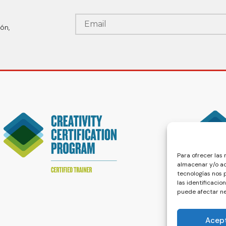
ón,
Para ofrecer las
almacenar y/o ac
tecnologías nos
las identificacio
puede afectar ne
Acep