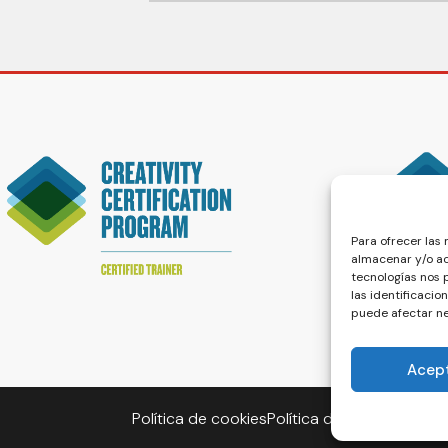
Para ofrecer las
almacenar y/o ac
tecnologías nos
las identificacio
puede afectar ne
Acep
Política de cookies
Política de privacidad