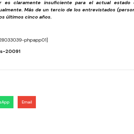
r es claramente insuficiente para el actual estado
ualmente. Más de un tercio de los entrevistados (perso
os últimos cinco años.
428033039-phpapp01]
4s-20091
sApp
Email