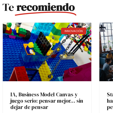
Te
recomiendo
INNOVACIÓN
IA, Business Model Canvas y
St
juego serio: pensar mejor… sin
ha
dejar de pensar
pe