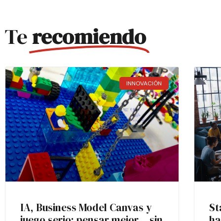
Te
recomiendo
INNOVACIÓN
IA, Business Model Canvas y
St
juego serio: pensar mejor… sin
ha