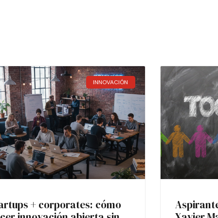
INNOVACIÓN
artups + corporates: cómo
Aspirant
cer innovación abierta sin
Xavier M