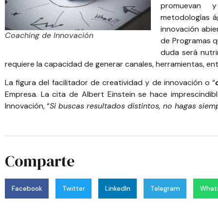
promuevan y 
metodologías ág
innovación abie
Coaching de Innovación
de Programas qu
duda será nutr
requiere la capacidad de generar canales, herramientas, ent
La figura del facilitador de creatividad y de innovación o “
Empresa. La cita de Albert Einstein se hace imprescindib
Innovación, “
Si buscas resultados distintos, no hagas sie
Comparte
Facebook
Twitter
LinkedIn
Telegram
What