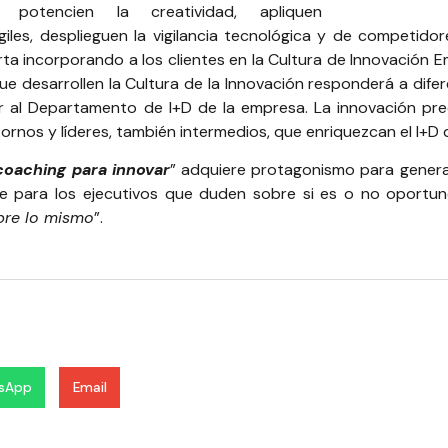
potencien la creatividad, apliquen
iles, desplieguen la vigilancia tecnológica y de competidor
rta incorporando a los clientes en la Cultura de Innovación 
e desarrollen la Cultura de la Innovación responderá a difere
ir al Departamento de I+D de la empresa. La innovación pr
ornos y líderes, también intermedios, que enriquezcan el I+D 
coaching para innovar
” adquiere protagonismo para generar
le para los ejecutivos que duden sobre si es o no oportun
mpre lo mismo
”.
sApp
Email