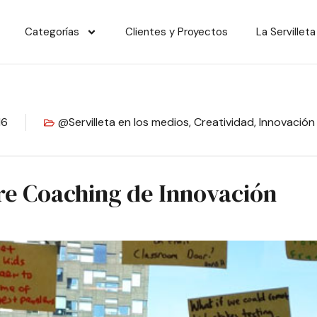
Categorías
Clientes y Proyectos
La Servilleta
16
@Servilleta en los medios
,
Creatividad
,
Innovación
re Coaching de Innovación