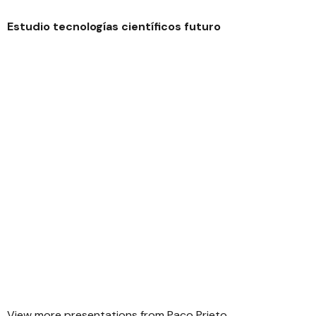
Estudio tecnologías científicos futuro
View more
presentations
from
Paco Prieto