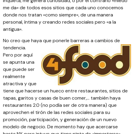
inquieta, me genera curiosidad, o por el contrario «miedo
me da» de todos esos sitios que cada uno conocemos
donde nos tratan «como siempre», de una manera
personal, íntima y creando redes sociales pero «a la
antigua».
No creo que haya que ponerle barreras a cambios de
tendencia.
Pero por aquí
se apunta una
que puede ser
realmente
atractiva y que
tiene que hacerse un hueco entre restaurantes, sitios de
tapas, garitos y casas de buen comer,… también haya
restaurantes 2.0 (no podía ser de otra manera) que
aprovechen el tirón de las redes sociales para su
promoción, participación, y generación de un nuevo
modelo de negocio. De momento hay que acercarse
hasta NY, pero intuyo que tiene pinta de «importarse»