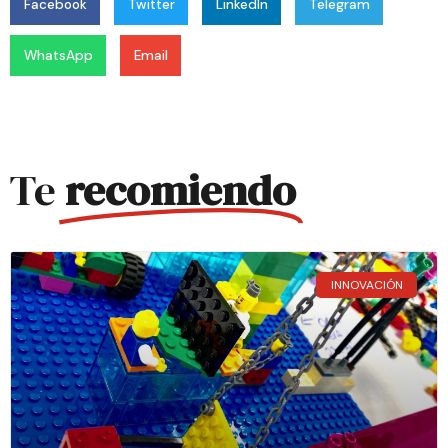
Facebook
Twitter
LinkedIn
Telegram
WhatsApp
Email
Te
recomiendo
INNOVACIÓN