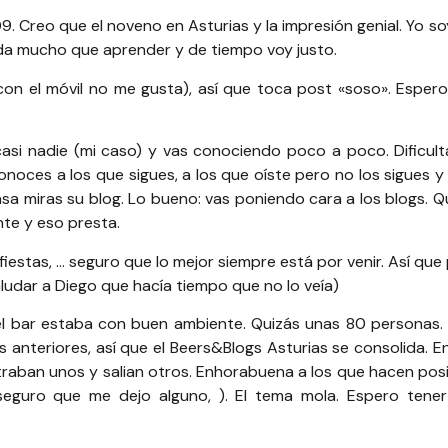
9. Creo que el noveno en Asturias y la impresión genial. Yo so
da mucho que aprender y de tiempo voy justo.
 con el móvil no me gusta), así que toca post «soso». Espe
asi nadie (mi caso) y vas conociendo poco a poco. Dificul
conoces a los que sigues, a los que oíste pero no los sigues 
 casa miras su blog. Lo bueno: vas poniendo cara a los blogs. 
nte y eso presta.
fiestas, … seguro que lo mejor siempre está por venir. Así que
aludar a
Diego
que hacía tiempo que no lo veía)
 el bar estaba con buen ambiente. Quizás unas 80 personas
s anteriores, así que el Beers&Blogs Asturias se consolida. 
traban unos y salian otros. Enhorabuena a los que hacen pos
eguro que me dejo alguno, ). El tema mola. Espero tener