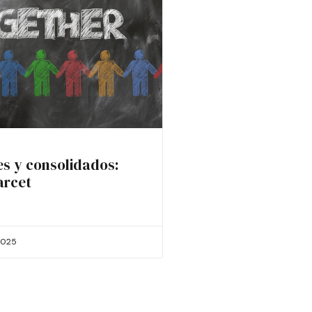
es y consolidados:
arcet
2025