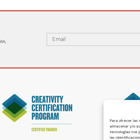
ón,
Para ofrecer las
almacenar y/o ac
tecnologías nos
las identificacio