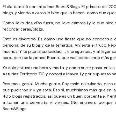
El día terminó con mi primer Beers&Blogs. El primero del 200
blogs, y viendo a otros lo bien que lo hacen…como que que
Como llevo dos días fuera, no llevé cámara (y la que hice
recordar caras/blogs.
Esto es divertido. Es como una fiesta que no conoces a c
persona, de su blog y de la temática. Ahí está el truco. Re
muchos. Y te pica la curiosidad, … y preguntas.. y al llegar
cara.. pero se la pones. Bueno.. que vas conociendo más ge
Yo solo estuve una hora y media, y como suele pasar en las 
Asturias Territorio TIC
y conocí a Mayra. (y por supuesto s
Resumen: genial. Mucha gente. Soy malo calculando, pero
que pudieron ir y ya está. Eso sí, muchísimos más que en la
405 blogs registrados, así que es un buen porcentaje. Y en
a tomar una cervecita el viernes. (No enumero porque s
Beers&Blogs.