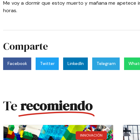
Me voy a dormir que estoy muerto y mañana me apetece ir a
horas.
Comparte
Facebook
Twitter
LinkedIn
Telegram
What
Te
recomiendo
INNOVACIÓN