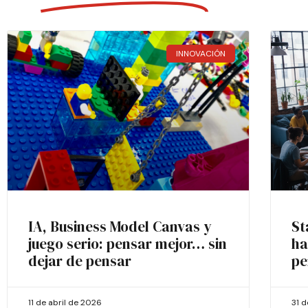
INNOVACIÓN
IA, Business Model Canvas y
St
juego serio: pensar mejor… sin
ha
dejar de pensar
pe
11 de abril de 2026
31 