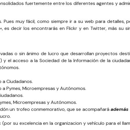
nsolidados fuertemente entre los diferentes agentes y admin
s. Pues muy fácil, como siempre ir a su
web
para detalles, 
«, es decir los encontrarás en
Flickr
y en
Twitter
, más su
si
rivadas o sin ánimo de lucro que desarrollan proyectos dest
) y el acceso a la Sociedad de la Información de la ciudadan
utónomos.
o a Ciudadanos.
ado a Pymes, Microempresas y Autónomos.
Ciudadanos.
 Pymes, Microempresas y Autónomos.
ardón un trofeo conmemorativo, que se acompañará
además d
lucro.
por su excelencia en la organizacion y vehículo para el lla