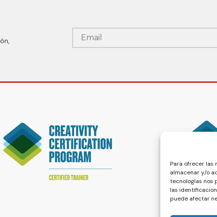
ón,
Para ofrecer las
almacenar y/o ac
tecnologías nos
las identificacio
puede afectar ne