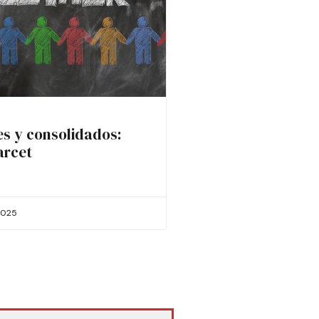
es y consolidados:
arcet
2025