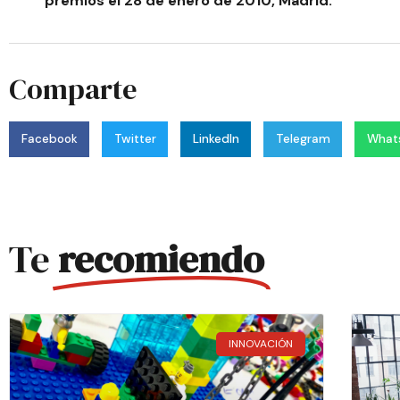
premios el 28 de enero de 2010, Madrid.
Comparte
Facebook
Twitter
LinkedIn
Telegram
What
Te
recomiendo
INNOVACIÓN