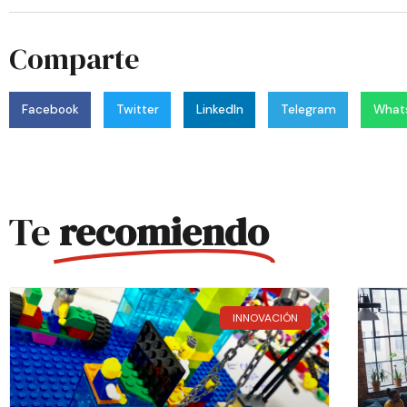
Comparte
Facebook
Twitter
LinkedIn
Telegram
What
Te
recomiendo
INNOVACIÓN