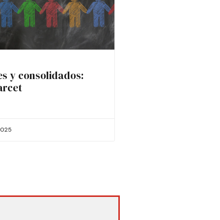
es y consolidados:
arcet
2025