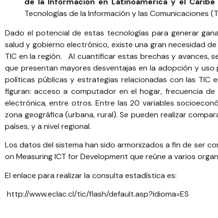
de la Información en Latinoamérica y el Caribe
Tecnologías de la Información y las Comunicaciones (TI
Dado el potencial de estas tecnologías para generar gana
salud y gobierno electrónico, existe una gran necesidad de 
TIC en la región. Al cuantificar estas brechas y avances, se
que presentan mayores desventajas en la adopción y uso pr
políticas públicas y estrategias relacionadas con las TIC 
figuran: acceso a computador en el hogar, frecuencia de
electrónica, entre otros. Entre las 20 variables socioeconó
zona geográfica (urbana, rural). Se pueden realizar compara
países, y a nivel regional.
Los datos del sistema han sido armonizados a fin de ser c
on Measuring ICT for Development que reúne a varios organ
El enlace para realizar la consulta estadística es:
http://www.eclac.cl/tic/flash/default.asp?idioma=ES