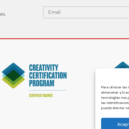
ón,
Para ofrecer las
almacenar y/o ac
tecnologías nos
las identificacio
puede afectar ne
Acep