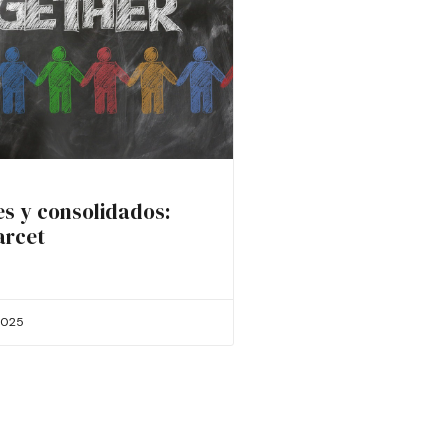
es y consolidados:
arcet
2025