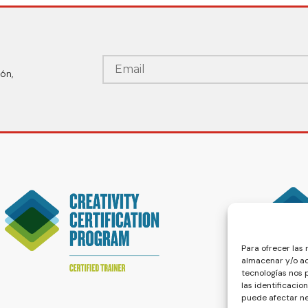
ón,
Para ofrecer las
almacenar y/o ac
tecnologías nos
las identificacio
puede afectar ne