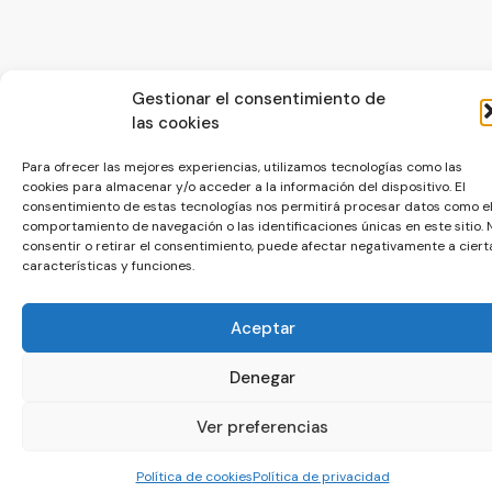
Gestionar el consentimiento de
© La Servilleta - El Blog de Paco Prieto
las cookies
Política de cookies
Política de privacidad
Para ofrecer las mejores experiencias, utilizamos tecnologías como las
cookies para almacenar y/o acceder a la información del dispositivo. El
consentimiento de estas tecnologías nos permitirá procesar datos como e
comportamiento de navegación o las identificaciones únicas en este sitio. 
consentir o retirar el consentimiento, puede afectar negativamente a ciert
características y funciones.
Aceptar
Denegar
Ver preferencias
Política de cookies
Política de privacidad