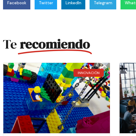
Facebook
Twitter
LinkedIn
Telegram
What
Te
recomiendo
INNOVACIÓN