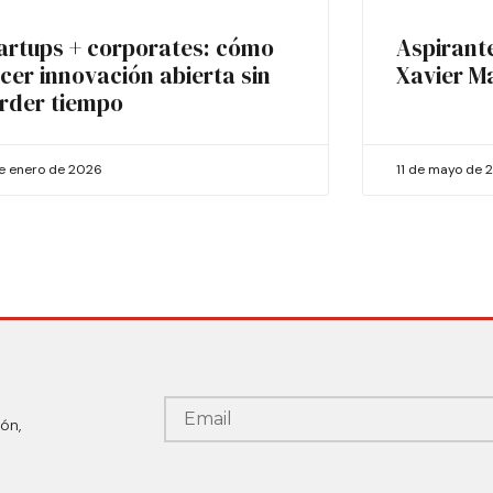
artups + corporates: cómo
Aspirant
cer innovación abierta sin
Xavier M
rder tiempo
de enero de 2026
11 de mayo de 
ón,