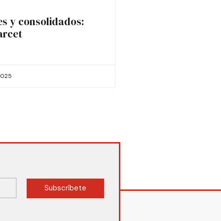
es y consolidados:
arcet
2025
Subscríbete