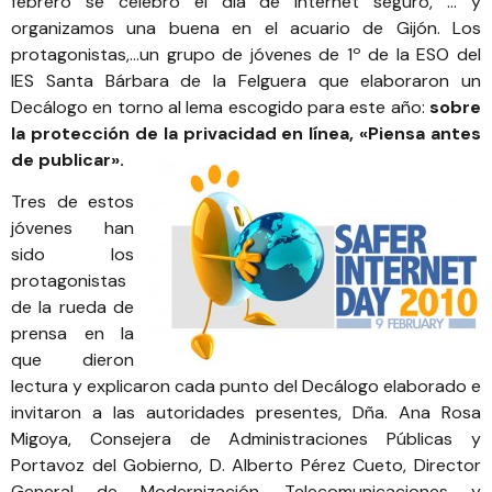
febrero se celebró el día de internet seguro, … y
organizamos una buena en
el acuario de Gijón
. Los
protagonistas,…un grupo de jóvenes de 1º de la ESO del
IES Santa Bárbara de la Felguera
que elaboraron un
Decálogo en torno al lema escogido para este año:
sobre
la protección de la privacidad en línea, «Piensa antes
de publicar».
Tres de estos
jóvenes han
sido los
protagonistas
de la rueda de
prensa en la
que dieron
lectura y explicaron cada punto del Decálogo elaborado e
invitaron a las autoridades presentes, Dña. Ana Rosa
Migoya, Consejera de Administraciones Públicas y
Portavoz del Gobierno, D. Alberto Pérez Cueto, Director
General de Modernización, Telecomunicaciones y