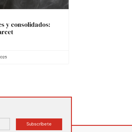
es y consolidados:
arcet
2025
Subscríbete