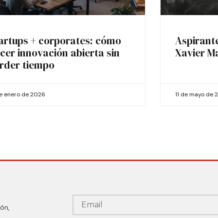
artups + corporates: cómo
Aspirant
cer innovación abierta sin
Xavier M
rder tiempo
de enero de 2026
11 de mayo de 
ón,