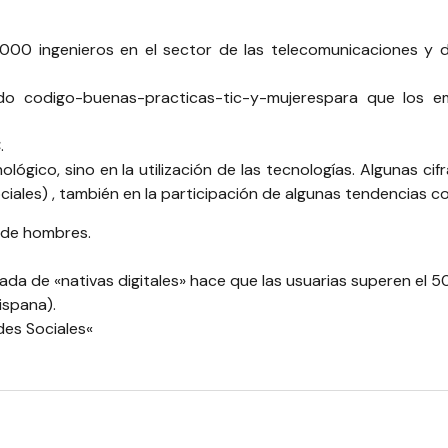
0.000 ingenieros en el sector de las telecomunicaciones y d
ado
codigo-buenas-practicas-tic-y-mujeres
para que los e
C
.
lógico, sino en la utilización de las tecnologías. Algunas cifr
ciales) , también en la participación de algunas tendencias c
a de hombres.
ada de «nativas digitales» hace que las usuarias superen el 5
ispana).
edes Sociales
«