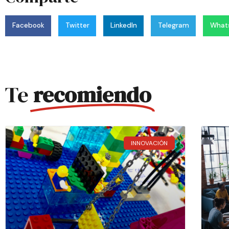
Facebook
Twitter
LinkedIn
Telegram
What
Te
recomiendo
INNOVACIÓN