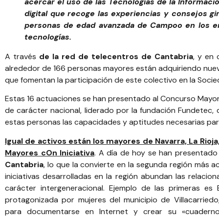
acercar el uso de las Tecnologías de la Informaci
digital que recoge las experiencias y consejos gi
personas de edad avanzada de Campoo en los entr
tecnologías.
A través
de la red de telecentros de Cantabria
, y en
alrededor de 166 personas mayores están adquiriendo nueva
que fomentan la participación de este colectivo en la Socie
Estas 16 actuaciones se han presentado al Concurso Mayore
de carácter nacional, liderado por la
fundación Fundetec
,
estas personas las capacidades y aptitudes necesarias para 
Igual de activos están los mayores de Navarra, La Rio
Mayores cOn Iniciativa
. A día de hoy se han presentad
Cantabria
, lo que la convierte en la segunda región más 
iniciativas desarrolladas en la región abundan las relacio
carácter intergeneracional. Ejemplo de las primeras es E
protagonizada por mujeres del municipio de Villacarried
para documentarse en Internet y crear su «cuaderno