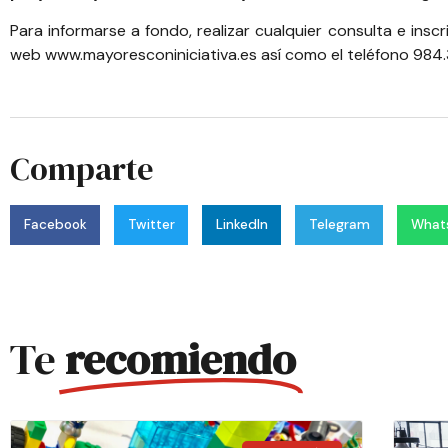
Para informarse a fondo, realizar cualquier consulta e insc
web
www.mayoresconiniciativa.es
así como el teléfono 984.
Comparte
Facebook
Twitter
LinkedIn
Telegram
What
Te
recomiendo