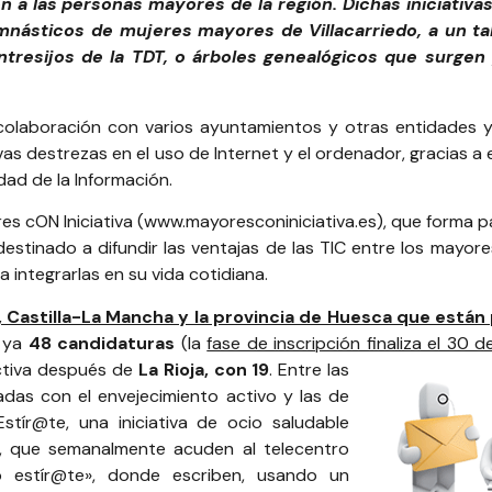
ón a las personas mayores de la región. Dichas iniciati
mnásticos de mujeres mayores de Villacarriedo, a un tal
esijos de la TDT, o árboles genealógicos que surgen p
 colaboración con varios ayuntamientos y otras entidades y
s destrezas en el uso de Internet y el ordenador, gracias a 
dad de la Información.
s cON Iniciativa (
www.mayoresconiniciativa.es
), que forma 
 destinado a difundir las ventajas de las TIC entre los mayor
integrarlas en su vida cotidiana.
ja, Castilla-La Mancha y la provincia de Huesca que está
o ya
48 candidaturas
(la
fase de inscripción finaliza el 30 de
activa después de
La Rioja, con 19
.
Entre las
nadas con el envejecimiento activo y las de
stír@te, una iniciativa de ocio saludable
o, que semanalmente acuden al telecentro
 estír@te», donde escriben, usando un