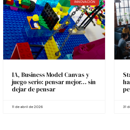
INNOVACIÓN
IA, Business Model Canvas y
St
juego serio: pensar mejor… sin
ha
dejar de pensar
pe
11 de abril de 2026
31 