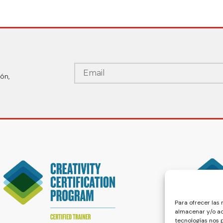
ón,
Para ofrecer las
almacenar y/o ac
tecnologías nos