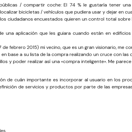
 públicas / compartir coche: El 74 % le gustaría tener una
ocalizar bicicletas / vehículos que pudiera usar y dejar en cua
los ciudadanos encuestados quieren un control total sobre l
de una aplicación que les guiara cuando están en edifici
7 de febrero 2015) mi vecino, que es un gran visionario, me co
s en base a su lista de la compra realizando un cruce con las
los y poder realizar así una «compra inteligente». Me parece 
ón de cuán importante es incorporar al usuario en los pro
efinición de servicios y productos por parte de las empresa
des
.