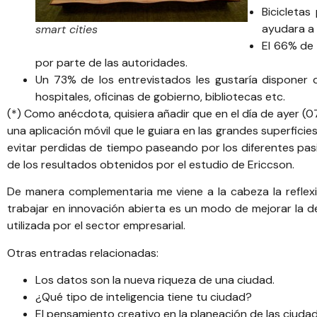
Bicicletas
ayudara a l
smart cities
El 66% de 
por parte de las autoridades.
Un 73% de los entrevistados les gustaría disponer 
hospitales, oficinas de gobierno, bibliotecas etc.
(*) Como anécdota, quisiera añadir que en el día de ayer (0
una aplicación móvil que le guiara en las grandes superficie
evitar perdidas de tiempo paseando por los diferentes pasil
de los resultados obtenidos por el estudio de Ericcson.
De manera complementaria me viene a la cabeza la reflexi
trabajar en innovación abierta es un modo de mejorar la d
utilizada por el sector empresarial.
Otras entradas relacionadas:
Los datos son la nueva riqueza de una ciudad
.
¿Qué tipo de inteligencia tiene tu ciudad?
El pensamiento creativo en la planeación de las ciuda