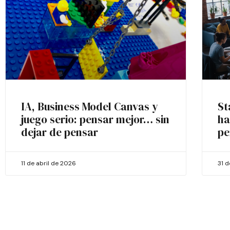
IA, Business Model Canvas y
St
juego serio: pensar mejor… sin
ha
dejar de pensar
pe
11 de abril de 2026
31 