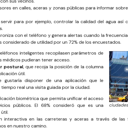
 con sus vecinos.
sores en calles, aceras y zonas públicas para informar sob
servir para por ejemplo, controlar la calidad del agua así 
s.
ncroniza con el teléfono y genera alertas cuando la frecuenc
s considerado de utilidad por un 72% de los encuestados.
eléfonos inteligentes recopilasen parámetros de
us médicos pudieran tener acceso.
r postural
, que recoja la posición de la columna
icación útil.
 gustaría disponer de una aplicación que le
 tiempo real una visita guiada por la ciudad.
ficación biométrica que permita unificar el acceso
ciudades
vicios públicos. El 68% consideró que es una
útil.
n interactiva en las carreteras y aceras a través de las
os en nuestro camino.