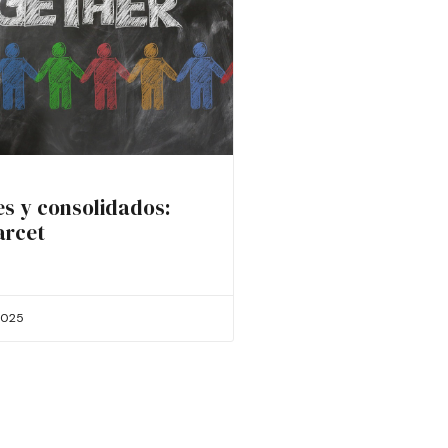
es y consolidados:
arcet
2025