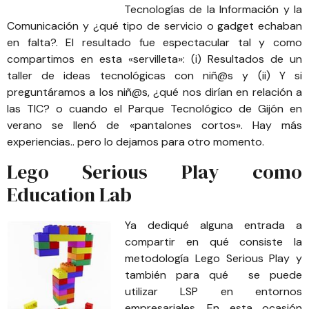
Tecnologías de la Información y la
Comunicación y ¿qué tipo de servicio o gadget echaban
en falta?. El resultado fue espectacular tal y como
compartimos en esta «servilleta»: (i)
Resultados de un
taller de ideas tecnológicas con niñ@s
y (ii)
Y si
preguntáramos a los niñ@s, ¿qué nos dirían en relación a
las TIC?
o cuando el
Parque Tecnológico de Gijón en
verano se llenó de «pantalones cortos»
. Hay más
experiencias.. pero lo dejamos para otro momento.
Lego Serious Play como
Education Lab
Ya dediqué alguna entrada a
compartir
en qué consiste la
metodología Lego Serious Play
y
también
para qué se puede
utilizar LSP en entornos
empresariales
. En esta ocasión