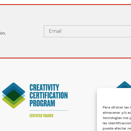
ón,
Para ofrecer las
almacenar y/o ac
tecnologías nos
las identificacio
puede afectar ne