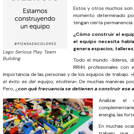
Estos y otros muchos son 
momento determinado porq
tengan cierta permanencia 
¿Cómo construir el equi
el equipo necesita habla
genera espacios, talleres
Lego Serious Play Team
Building
Todo el mundo -líderes, d
RRHH, profesionales con 
importancia de las personas y de los equipos de trabajo. «
el éxito es del equipo, etcétera
«. De muchas maneras pod
Pero, ¿
con qué frecuencia se detienen a construir ese 
Analizar el 
complementari
energía, las for
En muchas ocasi
trabajo que 