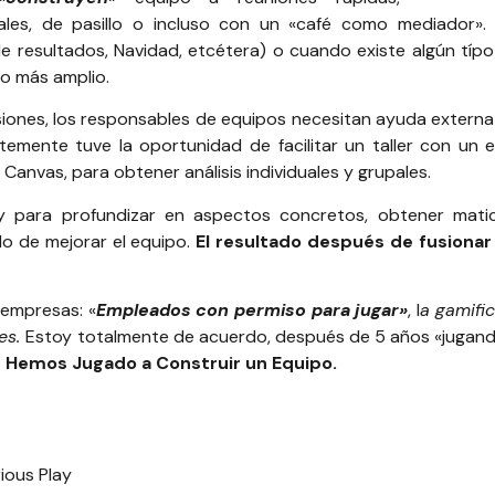
males, de pasillo o incluso con un «café como mediador».
e resultados, Navidad, etcétera) o cuando existe algún típo 
o más amplio.
ones, los responsables de equipos necesitan ayuda externa p
temente tuve la oportunidad de facilitar un taller con un 
 Canvas
, para obtener análisis individuales y grupales.
y
para profundizar en aspectos concretos, obtener matice
o de mejorar el equipo.
El resultado después de fusiona
s empresas: «
Empleados con permiso para jugar»
, l
a gamifi
res
.
Estoy totalmente de acuerdo, después de 5 años «jugand
:
Hemos Jugado a Construir un Equipo.
ious Play