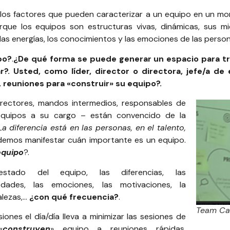
los factores que pueden caracterizar a un equipo en un m
ue los equipos son estructuras vivas, dinámicas, sus 
las energías, los conocimientos y las emociones de las perso
po?
.
¿De qué forma se puede generar un espacio para tr
r?. Usted, como líder, director o directora, jefe/a d
, reuniones para «construir» su equipo?.
irectores, mandos intermedios, responsables de
equipos a su cargo – están convencido de la
La diferencia está en las personas, en el talento,
emos manifestar cuán importante es un equipo.
equipo
?.
estado del equipo, las diferencias, las
edades, las emociones, las motivaciones, la
talezas,…
¿con qué frecuencia?
.
Team Ca
ones el día/día lleva a minimizar las sesiones de
«
construyen
» equipo a reuniones rápidas,