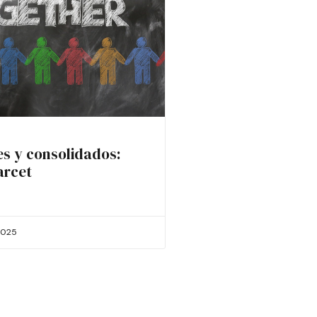
es y consolidados:
arcet
2025