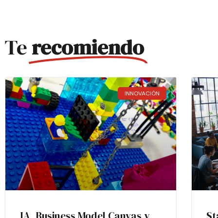
Te
recomiendo
INNOVACIÓN
IA, Business Model Canvas y
St