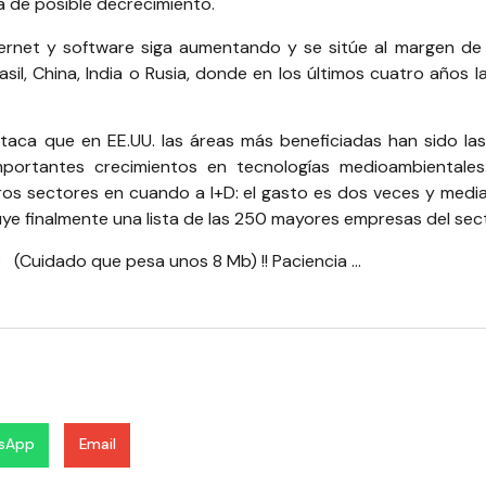
a de posible decrecimiento.
ernet y software siga aumentando y se sitúe al margen de 
, China, India o Rusia, donde en los últimos cuatro años la
staca que en EE.UU. las áreas más beneficiadas han sido las
portantes crecimientos en tecnologías medioambientales
os sectores en cuando a I+D: el gasto es dos veces y media
cluye finalmente una lista de las 250 mayores empresas del se
8
(Cuidado que pesa unos 8 Mb) !! Paciencia …
sApp
Email