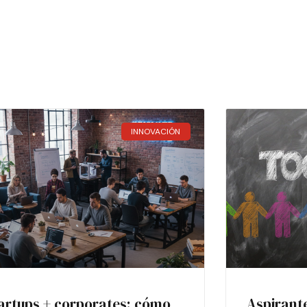
INNOVACIÓN
artups + corporates: cómo
Aspirant