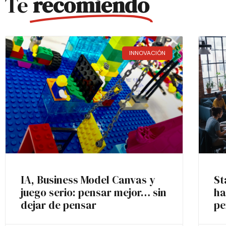
Te
recomiendo
INNOVACIÓN
IA, Business Model Canvas y
St
juego serio: pensar mejor… sin
ha
dejar de pensar
pe