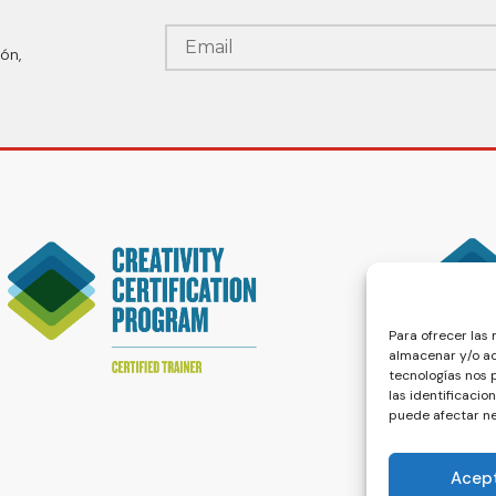
ón,
Para ofrecer las
almacenar y/o ac
tecnologías nos
las identificacio
puede afectar ne
Acep