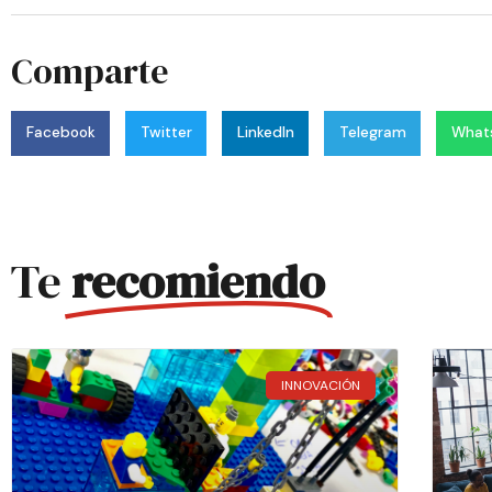
Comparte
Facebook
Twitter
LinkedIn
Telegram
What
Te
recomiendo
INNOVACIÓN