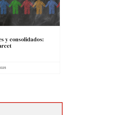
es y consolidados:
arcet
2025