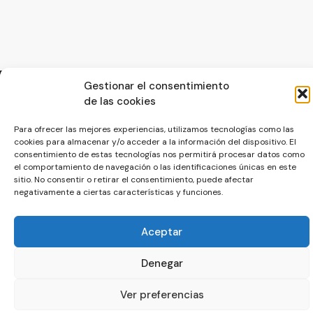
Gestionar el consentimiento
© La Servilleta - El Blog de Paco Prieto
de las cookies
Política de cookies
Política de privacidad
Para ofrecer las mejores experiencias, utilizamos tecnologías como las
cookies para almacenar y/o acceder a la información del dispositivo. El
consentimiento de estas tecnologías nos permitirá procesar datos como
el comportamiento de navegación o las identificaciones únicas en este
sitio. No consentir o retirar el consentimiento, puede afectar
negativamente a ciertas características y funciones.
Aceptar
Denegar
Ver preferencias