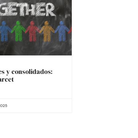
es y consolidados:
arcet
2025