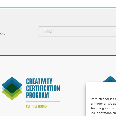
ón,
Para ofrecer las
almacenar y/o ac
tecnologías nos
las identificacio