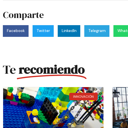
Comparte
Facebook
Twitter
LinkedIn
Telegram
What
Te
recomiendo
INNOVACIÓN