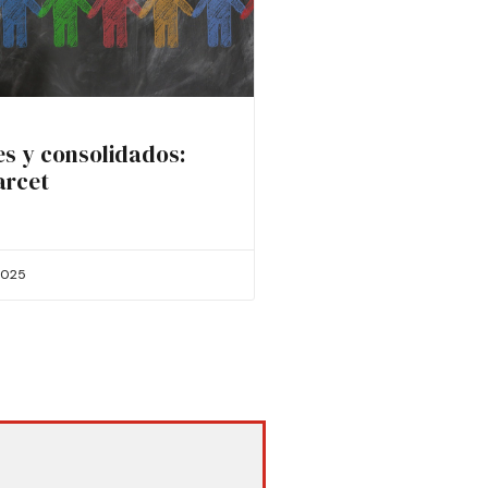
es y consolidados:
arcet
2025