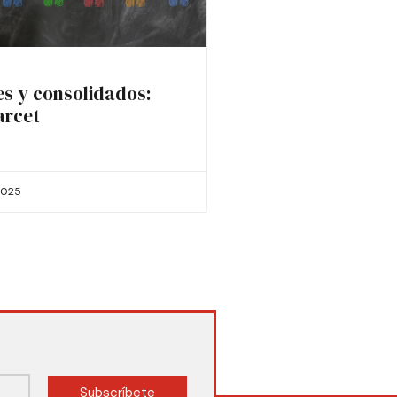
es y consolidados:
arcet
2025
Subscríbete