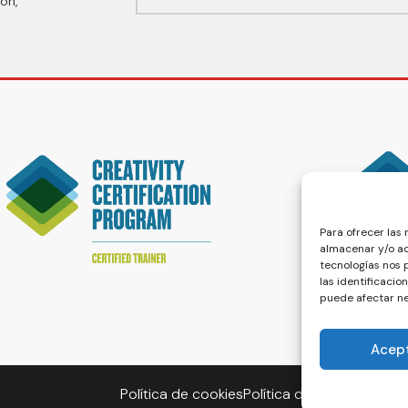
ón,
Para ofrecer las
almacenar y/o ac
tecnologías nos
las identificacio
puede afectar ne
Acep
Política de cookies
Política de privacidad