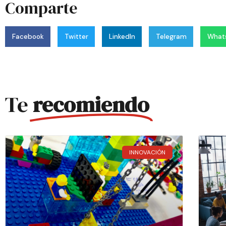
Comparte
Facebook
Twitter
LinkedIn
Telegram
What
Te
recomiendo
INNOVACIÓN