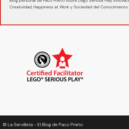
Blog personal de Paco Prieto sobre Lego Serious Play, Innovaci
Creatividad, Happiness at Work y Sociedad del Conocimiento.
© La Servilleta - El Blog de Paco Prieto