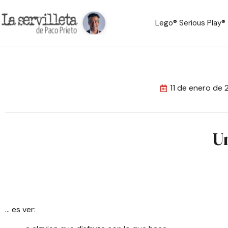
Lego® Serious Play®
11 de enero de 
Un
… es ver: