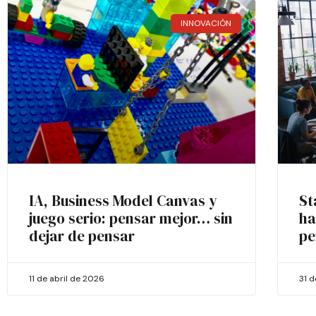
INNOVACIÓN
IA, Business Model Canvas y
St
juego serio: pensar mejor… sin
ha
dejar de pensar
pe
11 de abril de 2026
31 