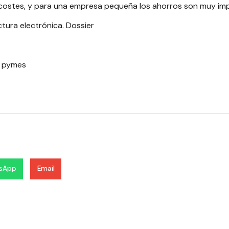
 costes, y para una empresa pequeña los ahorros son muy im
ctura electrónica. Dossier
a pymes
sApp
Email