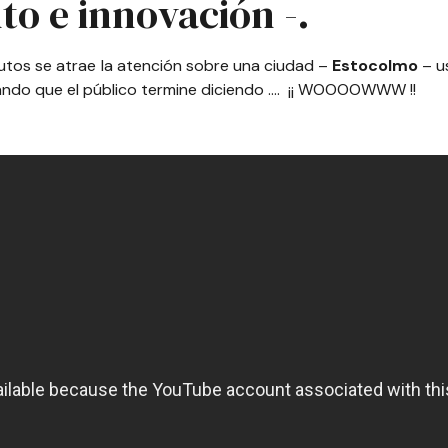
to e innovación -.
tos se atrae la atención sobre una ciudad –
Estocolmo
– us
grando que el público termine diciendo …. ¡¡ WOOOOWWW !!