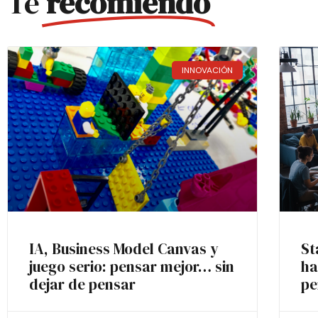
Te
recomiendo
INNOVACIÓN
IA, Business Model Canvas y
St
juego serio: pensar mejor… sin
ha
dejar de pensar
pe