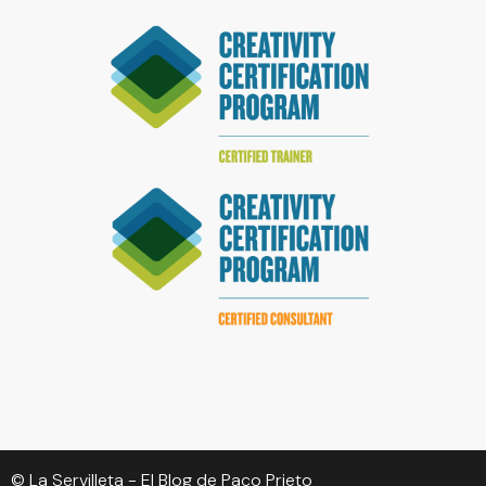
© La Servilleta - El Blog de Paco Prieto