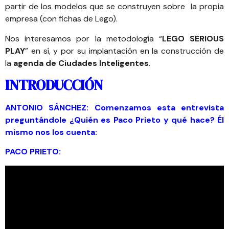
partir de los modelos que se construyen sobre la propia
empresa (con fichas de Lego).
Nos interesamos por la metodología “
LEGO SERIOUS
PLAY
” en sí, y por su implantación en la construcción de
la
agenda de Ciudades Inteligentes
.
INTRODUCCIÓN
ANTONIO SÁNCHEZ: Comenzamos esta entrevista
preguntándole ¿Quién es Paco Prieto y qué hace? Él
mismo nos los cuenta:
PACO PRIETO: