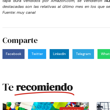
tapa dura vendidos por Amazon.com, se vendieron
14
destacadas son las relativas al último mes en los que 
Fuente:
muy canal
Comparte
Facebook
Twitter
LinkedIn
Telegram
What
Te
recomiendo