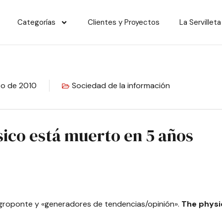
Categorías
Clientes y Proyectos
La Servilleta
to de 2010
Sociedad de la información
ísico está muerto en 5 años
egroponte y «generadores de tendencias/opinión».
The physic