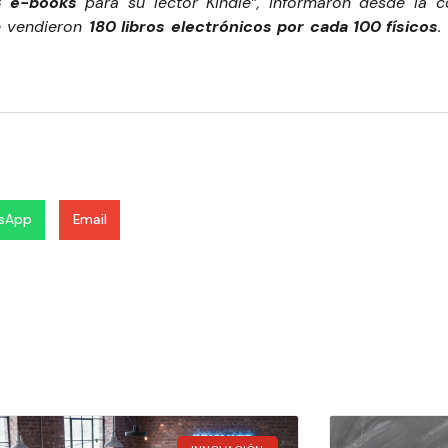
3 e-books
para su lector Kindle”, informaron desde la 
se vendieron
180 libros electrónicos por cada 100 físicos
.
sApp
Email