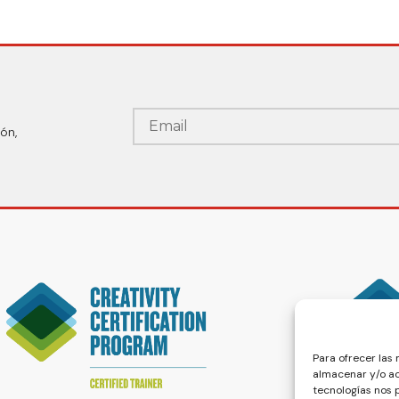
ón,
Para ofrecer las
almacenar y/o ac
tecnologías nos