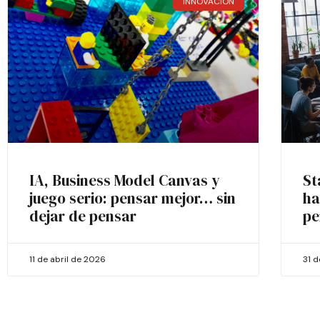
INNOVACIÓN
IA, Business Model Canvas y
St
juego serio: pensar mejor… sin
ha
dejar de pensar
pe
11 de abril de 2026
31 