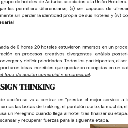
grupo de hoteles de Asturias asociados a la
Unión Hotelera
ue les permitiera diferenciarse, (ii) ser capaces de ofrece
mente sin perder la identidad propia de sus hoteles y (iv) c
sarial
nada de 8 horas 20 hoteles estuvieron inmersos en un proceso
ración en procesos creativos divergentes, análisis poster
nverger y definir prioridades. Todos los participantes, al s
aportaron ideas increíbles que quedaron recogidas en un c
 el foco de acción comercial y empresarial
.
ESIGN THINKING
e acción se va a centrar en “prestar el mejor servicio a 
ernos las botas de trekking, el pantalón corto, la mochila, e
isa un Peregrino cuando llega al hotel tras finalizar su etapa
scansar y recuperar fuerzas para la siguiente etapa.