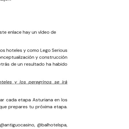
este
enlace hay un vídeo de
 los hoteles y como
Lego Serious
conceptualización y construcción
etrás de un resultado ha habido
teles y los peregrinos se irá
sar cada etapa Asturiana en los
que prepares tu próxima etapa.
@antiguocasino
,
@balhotelspa
,