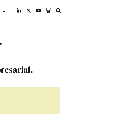
ón
resarial.