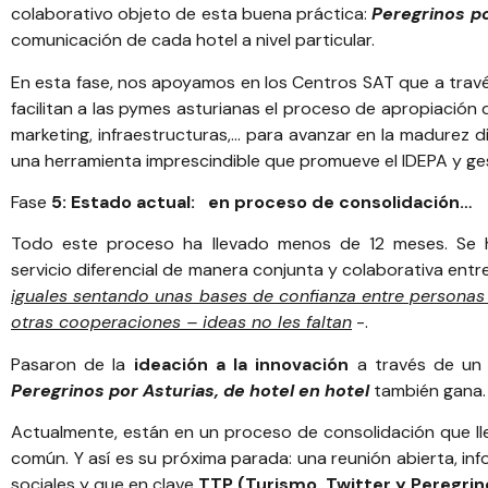
colaborativo objeto de esta buena práctica:
Peregrinos po
comunicación de cada hotel a nivel particular.
En esta fase, nos apoyamos en los
Centros SAT
que a travé
facilitan a las pymes asturianas el proceso de apropiación d
marketing, infraestructuras,… para avanzar en la madurez d
una herramienta imprescindible que promueve el
IDEPA
y ge
Fase
5: Estado actual: en proceso de consolidación…
Todo este proceso ha llevado menos de 12 meses. Se
servicio diferencial de manera conjunta y colaborativa entr
iguales sentando unas bases de confianza entre personas 
otras cooperaciones – ideas no les faltan
-.
Pasaron de la
ideación a la innovación
a través de un e
Peregrinos por Asturias, de hotel en hotel
también gana.
Actualmente, están en un proceso de consolidación que lle
común. Y así es su próxima parada: una reunión abierta, in
sociales y que en clave
TTP (Turismo, Twitter y Peregrin