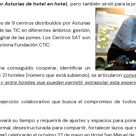
r Asturias de hotel en hotel
,
pero también sirvió para la p
s de 9 centros distribuidos por Asturias
e las TIC en diferentes ámbitos: gestión,
igital de las pymes. Los
Centros SAT
son
stiona
Fundación CTIC
.
 ha conseguido cooperar,
identificar un
e 21 hoteles
(número que está subiendo), se articularon
conve
y entre hoteles que pueden permitir extrapolar esta exper
jercicio colaborativo que busca el compromiso de todos l
vará su tiempo y requerirá de ajustes y espacios para pone
formal, desestructurada para compartir, fortalecer lazos que
os
) celebrarán el próximo 22 de mayo en
Hotel San Miguel de 