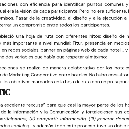
saciones con eficiencia para identificar puntos comunes 
uál era la visión de cada participante. Pero no era suficiente.
isos. Pasar de la creatividad, al diseño y a la ejecución 
 cerrar un compromiso entre todos los participantes.
ableció una hoja de ruta con diferentes hitos: diseño de m
o más importante a nivel mundial: Fitur, presencia en medi
 en redes sociales, banner en páginas web de cada hotel,… 
ne dos variables que había que respetar al máximo:
 acciones se realiza de manera colaborativa por los hotele
o de Marketing Cooperativo entre hoteles. No hubo consultor
s los objetivos marcados en la hoja de ruta con un presupues
TIC
excelente “excusa” para que casi la mayor parte de los hot
e la Información y la Comunicación y fortaleciesen sus c
articipantes, (ii) compartir información, (iii) generar do
des sociales,..
y además todo este proceso tuvo un doble re