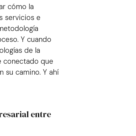
car cómo la
s servicios e
 metodología
roceso. Y cuando
logías de la
te conectado que
en su camino. Y ahí
esarial entre