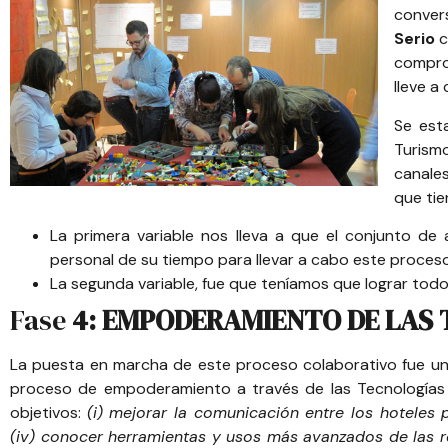
conver
Serio
c
comprom
lleve a
Se est
Turism
canales
que tie
La primera variable nos lleva a que el conjunto de
personal de su tiempo para llevar a cabo este proces
La segunda variable, fue que teníamos que lograr todo
Fase
4: EMPODERAMIENTO DE LAS 
La puesta en marcha de este proceso colaborativo fue una 
proceso de empoderamiento a través de las Tecnologías d
objetivos:
(i) mejorar la comunicación entre los hoteles p
(iv) conocer herramientas y usos más avanzados de las re