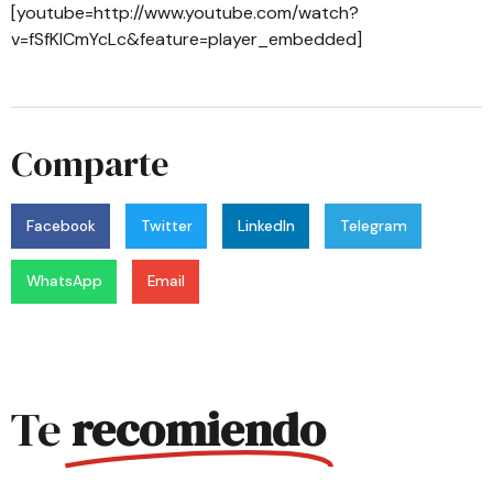
[youtube=http://www.youtube.com/watch?
v=fSfKlCmYcLc&feature=player_embedded]
Comparte
Facebook
Twitter
LinkedIn
Telegram
WhatsApp
Email
Te
recomiendo