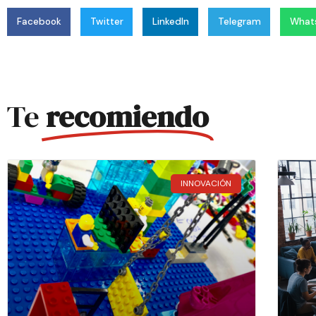
Facebook
Twitter
LinkedIn
Telegram
What
Te
recomiendo
INNOVACIÓN