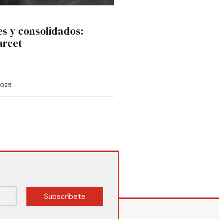
es y consolidados:
arcet
2025
Subscríbete