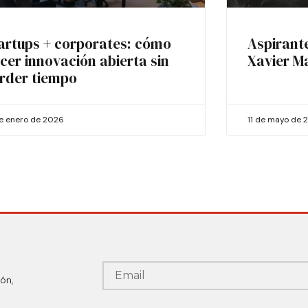
artups + corporates: cómo
Aspirant
cer innovación abierta sin
Xavier M
rder tiempo
de enero de 2026
11 de mayo de 
ón,