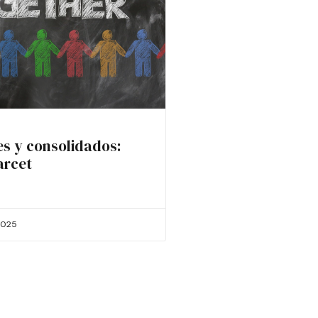
es y consolidados:
arcet
2025