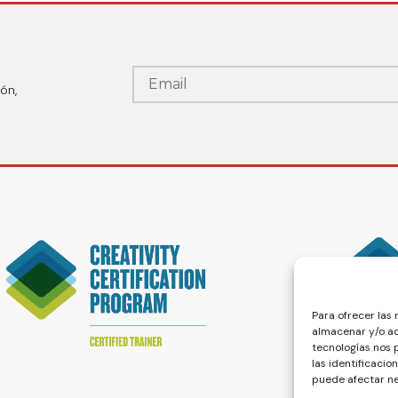
ón,
Para ofrecer las
almacenar y/o ac
tecnologías nos
las identificacio
puede afectar ne