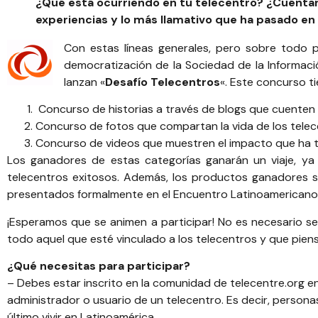
¿Qué está ocurriendo en tu telecentro? ¿Cuéntano
experiencias y lo más llamativo que ha pasado en 
Con estas líneas generales, pero sobre todo p
democratización de la Sociedad de la Informaci
lanzan «
Desafío Telecentros
«. Este concurso ti
Concurso de historias a través de blogs que cuenten 
Concurso de fotos que compartan la vida de los tele
Concurso de videos que muestren el impacto que ha te
Los ganadores de estas categorías ganarán un viaje, ya 
telecentros exitosos.
Además, los productos ganadores se
presentados formalmente en el Encuentro Latinoamericano
¡Esperamos que se animen a participar! No es necesario se
todo aquel que esté vinculado a los telecentros y que pien
¿Qué necesitas para participar?
– Debes estar inscrito en la comunidad de telecentre.org e
administrador o usuario de un telecentro. Es decir, person
último vivir en Latinoamérica