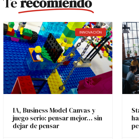
Te
recomiendo
INNOVACIÓN
IA, Business Model Canvas y
St
juego serio: pensar mejor… sin
ha
dejar de pensar
pe