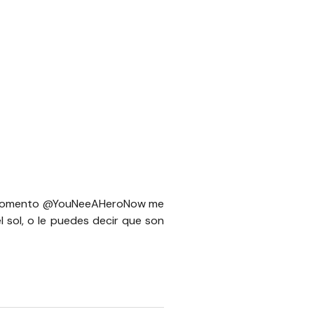
 momento
@YouNeeAHeroNow
me
 sol, o le puedes decir que son