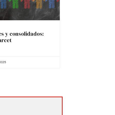
es y consolidados:
arcet
2025