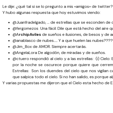
Le dije: ¿qué tal si se lo pregunto a mis «amigos» de twitte
Y hubo algunas respuesta que hoy estuvimos viendo:
@Juanfradelgado
, … de estrellas que se esconden de d
@fergomezos
Una fácil: Dile que está hecho del aire q
@A
rchipA
viles
de sueños e ilusiones, de besos y de 
@anablasco
de nubes….. Y a que huelen las nubes????
@Jim_Box
de AMOR. Siempre acertarás.
@AngelaLora
De algodón, de miradas y de sueños.
@ctuero
respondió al cielo y a las estrellas: (i) Cielo:
por la noche se oscurece porque quiere que cerremos
Estrellas: Son los duendes del cielo que nos vigilan
que salpica todo el cielo. Si no han salido, es porque a
Y varias propuestas me dijeron que el Cielo esta hecho de E