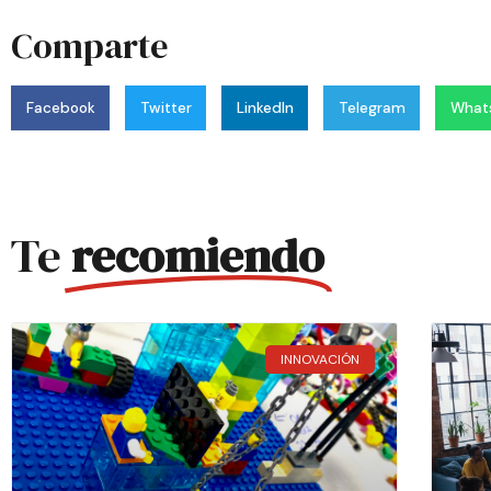
Comparte
Facebook
Twitter
LinkedIn
Telegram
What
Te
recomiendo
INNOVACIÓN