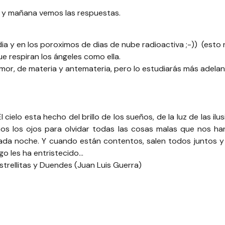
r? y mañana vemos las respuestas.
ia y en los poroximos de dias de nube radioactiva ;-)) (esto no
ue respiran los ángeles como ella.
amor, de materia y antemateria, pero lo estudiarás más adela
 El cielo esta hecho del brillo de los sueños, de la luz de las il
 los ojos para olvidar todas las cosas malas que nos han 
 cada noche. Y cuando están contentos, salen todos juntos y
lgo les ha entristecido…
strellitas y Duendes (Juan Luis Guerra)