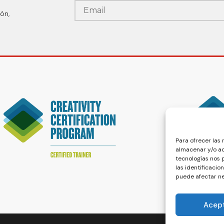
ón,
Para ofrecer las
almacenar y/o ac
tecnologías nos
las identificacio
puede afectar ne
Acep