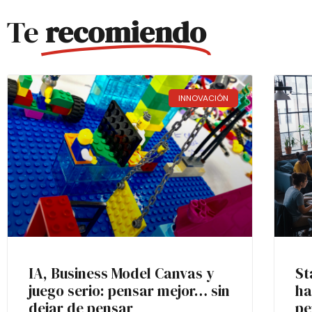
Te
recomiendo
INNOVACIÓN
IA, Business Model Canvas y
St
juego serio: pensar mejor… sin
ha
dejar de pensar
pe