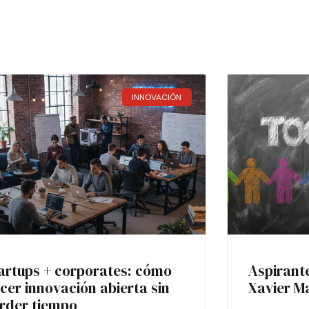
INNOVACIÓN
artups + corporates: cómo
Aspirant
cer innovación abierta sin
Xavier M
rder tiempo