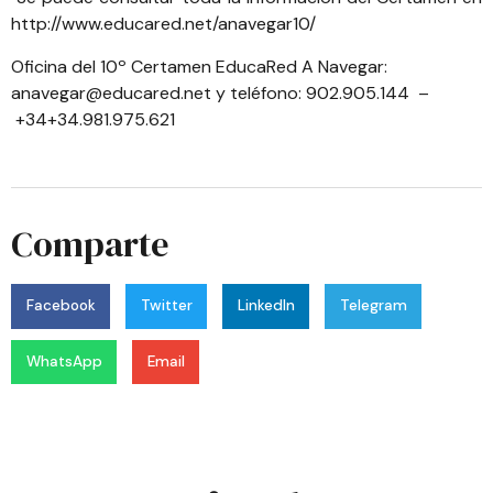
http://www.educared.net/anavegar10/
Oficina del 10º Certamen EducaRed A Navegar:
anavegar@educared.net
y teléfono: 902.905.144 –
+34+34.981.975.621
Comparte
Facebook
Twitter
LinkedIn
Telegram
WhatsApp
Email