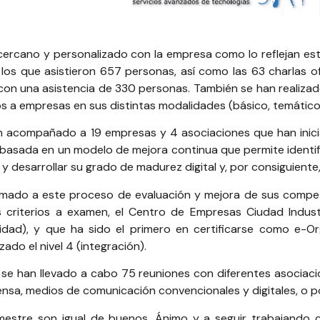
 cercano y personalizado con la empresa como lo reflejan est
 los que asistieron 657 personas, así como las 63 charlas o
on una asistencia de 330 personas. También se han realizado
s a empresas en sus distintas modalidades (básico, temático 
 han acompañado a 19 empresas y 4 asociaciones que han ini
asada en un modelo de mejora continua que permite identifi
 y desarrollar su grado de madurez digital y, por consiguiente
ado a este proceso de evaluación y mejora de sus competen
 criterios a examen, el
Centro de Empresas Ciudad Industri
bilidad), y que ha sido el primero en certificarse como e-O
ado el nivel 4 (integración).
d se han llevado a cabo 75 reuniones con diferentes asociac
sa, medios de comunicación convencionales y digitales, o p
estre son igual de buenos. Ánimo y a seguir trabajando c