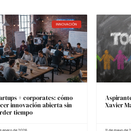
INNOVACIÓN
artups + corporates: cómo
Aspirant
cer innovación abierta sin
Xavier M
rder tiempo
de enero de 2026
11 de mayo de 