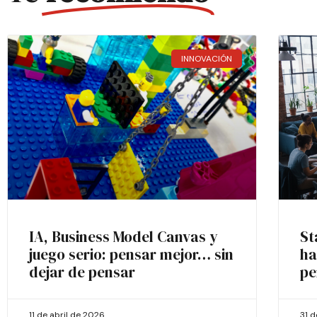
INNOVACIÓN
IA, Business Model Canvas y
St
juego serio: pensar mejor… sin
ha
dejar de pensar
pe
11 de abril de 2026
31 