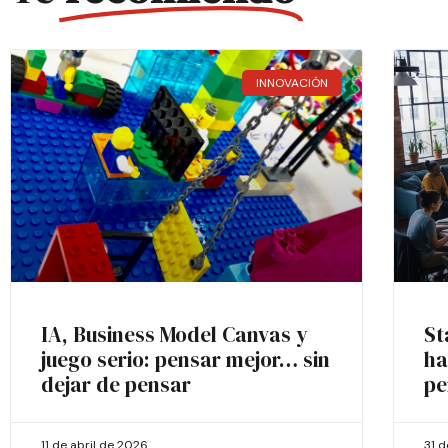
INNOVACIÓN
IA, Business Model Canvas y
St
juego serio: pensar mejor… sin
ha
dejar de pensar
pe
11 de abril de 2026
31 