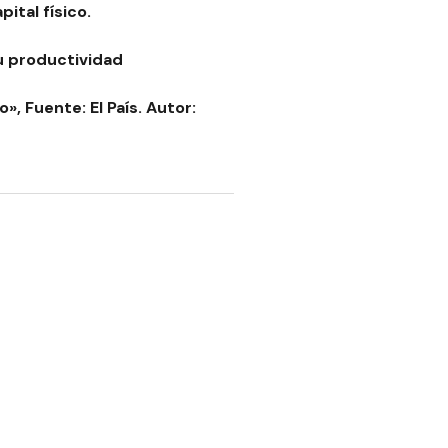
ital físico.
u productividad
», Fuente: El País
. Autor: