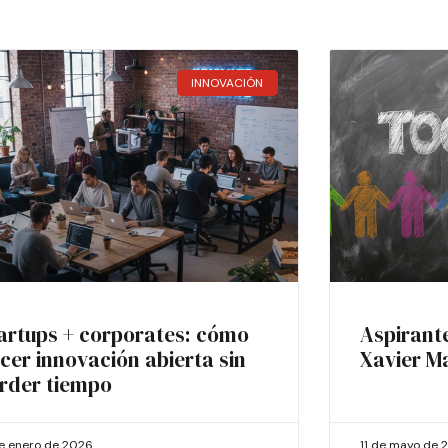
INNOVACIÓN
artups + corporates: cómo
Aspirant
cer innovación abierta sin
Xavier M
rder tiempo
de enero de 2026
11 de mayo de 