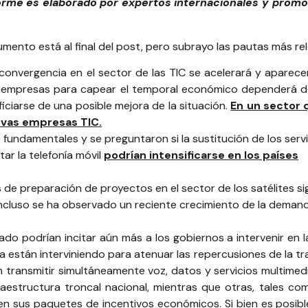
orme es elaborado por expertos internacionales y promo
umento está al final del post, pero subrayo las pautas más re
a convergencia en el sector de las TIC se acelerará y apare
s empresas para capear el temporal económico dependerá de 
iciarse de una posible mejora de la situación.
En un sector 
evas empresas TIC.
fundamentales y se preguntaron si la sustitución de los servic
ar la telefonía móvil
podrían intensificarse en los países
 de preparación de proyectos en el sector de los satélites si
incluso se ha observado un reciente crecimiento de la deman
vado podrían incitar aún más a los gobiernos a intervenir en l
ya están interviniendo para atenuar las repercusiones de la tr
 transmitir simultáneamente voz, datos y servicios multimedi
aestructura troncal nacional, mientras que otras, tales co
 sus paquetes de incentivos económicos. Si bien es posible 