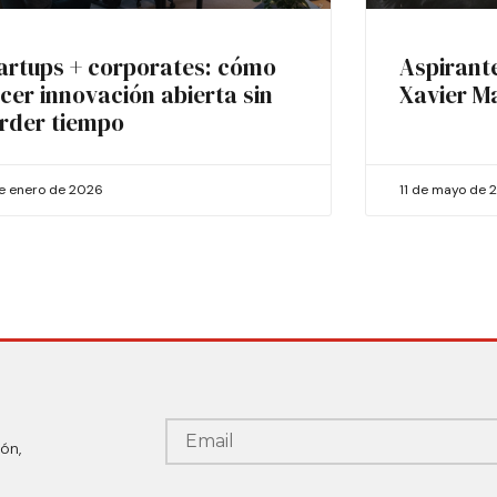
artups + corporates: cómo
Aspirant
cer innovación abierta sin
Xavier M
rder tiempo
de enero de 2026
11 de mayo de 
ón,