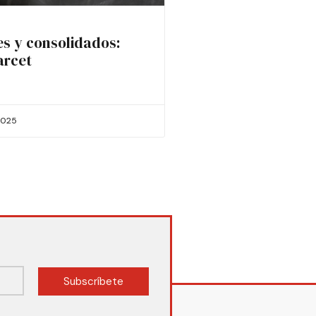
es y consolidados:
arcet
2025
Subscríbete