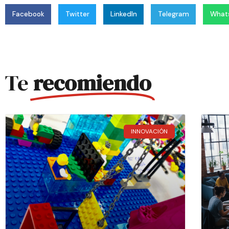
Facebook
Twitter
LinkedIn
Telegram
What
Te
recomiendo
INNOVACIÓN